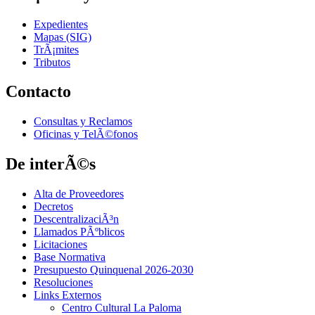
Expedientes
Mapas (SIG)
TrÃ¡mites
Tributos
Contacto
Consultas y Reclamos
Oficinas y TelÃ©fonos
De interÃ©s
Alta de Proveedores
Decretos
DescentralizaciÃ³n
Llamados PÃºblicos
Licitaciones
Base Normativa
Presupuesto Quinquenal 2026-2030
Resoluciones
Links Externos
Centro Cultural La Paloma