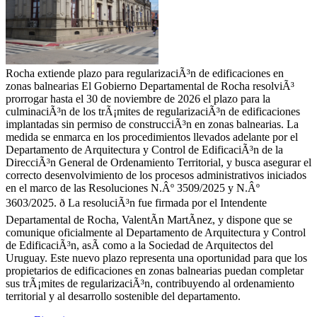
Rocha extiende plazo para regularizaciÃ³n de edificaciones en
zonas balnearias El Gobierno Departamental de Rocha resolviÃ³
prorrogar hasta el 30 de noviembre de 2026 el plazo para la
culminaciÃ³n de los trÃ¡mites de regularizaciÃ³n de edificaciones
implantadas sin permiso de construcciÃ³n en zonas balnearias. La
medida se enmarca en los procedimientos llevados adelante por el
Departamento de Arquitectura y Control de EdificaciÃ³n de la
DirecciÃ³n General de Ordenamiento Territorial, y busca asegurar el
correcto desenvolvimiento de los procesos administrativos iniciados
en el marco de las Resoluciones N.Âº 3509/2025 y N.Âº
3603/2025. ð La resoluciÃ³n fue firmada por el Intendente
Departamental de Rocha, ValentÃ­n MartÃ­nez, y dispone que se
comunique oficialmente al Departamento de Arquitectura y Control
de EdificaciÃ³n, asÃ­ como a la Sociedad de Arquitectos del
Uruguay. Este nuevo plazo representa una oportunidad para que los
propietarios de edificaciones en zonas balnearias puedan completar
sus trÃ¡mites de regularizaciÃ³n, contribuyendo al ordenamiento
territorial y al desarrollo sostenible del departamento.