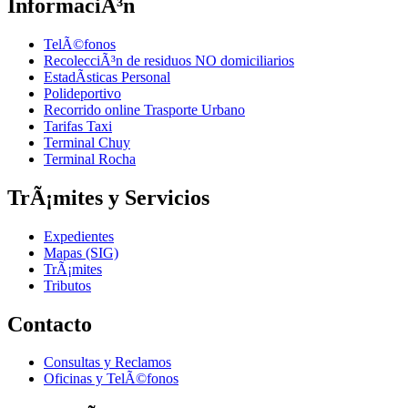
InformaciÃ³n
TelÃ©fonos
RecolecciÃ³n de residuos NO domiciliarios
EstadÃ­sticas Personal
Polideportivo
Recorrido online Trasporte Urbano
Tarifas Taxi
Terminal Chuy
Terminal Rocha
TrÃ¡mites y Servicios
Expedientes
Mapas (SIG)
TrÃ¡mites
Tributos
Contacto
Consultas y Reclamos
Oficinas y TelÃ©fonos