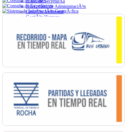
Direc. de SecretarÃ­a
Direc. Gral. de AdministraciÃ³n
GestiÃ³n Ambiental
GestiÃ³n Humana
Hacienda
Obras
Ordenamiento
PromociÃ³n Social
Salud
SecretarÃ­a General
TrÃ¡nsito
Turismo