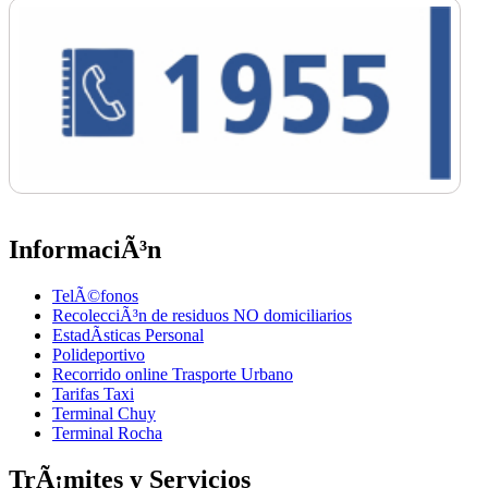
InformaciÃ³n
TelÃ©fonos
RecolecciÃ³n de residuos NO domiciliarios
EstadÃ­sticas Personal
Polideportivo
Recorrido online Trasporte Urbano
Tarifas Taxi
Terminal Chuy
Terminal Rocha
TrÃ¡mites y Servicios