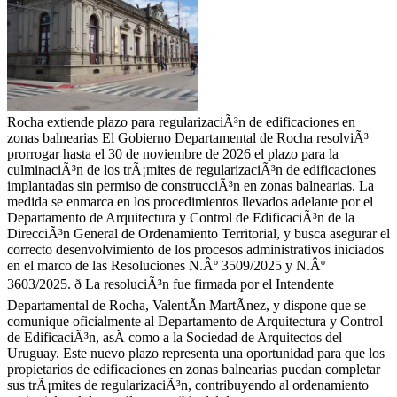
Rocha extiende plazo para regularizaciÃ³n de edificaciones en
zonas balnearias El Gobierno Departamental de Rocha resolviÃ³
prorrogar hasta el 30 de noviembre de 2026 el plazo para la
culminaciÃ³n de los trÃ¡mites de regularizaciÃ³n de edificaciones
implantadas sin permiso de construcciÃ³n en zonas balnearias. La
medida se enmarca en los procedimientos llevados adelante por el
Departamento de Arquitectura y Control de EdificaciÃ³n de la
DirecciÃ³n General de Ordenamiento Territorial, y busca asegurar el
correcto desenvolvimiento de los procesos administrativos iniciados
en el marco de las Resoluciones N.Âº 3509/2025 y N.Âº
3603/2025. ð La resoluciÃ³n fue firmada por el Intendente
Departamental de Rocha, ValentÃ­n MartÃ­nez, y dispone que se
comunique oficialmente al Departamento de Arquitectura y Control
de EdificaciÃ³n, asÃ­ como a la Sociedad de Arquitectos del
Uruguay. Este nuevo plazo representa una oportunidad para que los
propietarios de edificaciones en zonas balnearias puedan completar
sus trÃ¡mites de regularizaciÃ³n, contribuyendo al ordenamiento