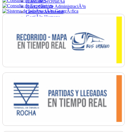
Direc. de SecretarÃ­a
Direc. Gral. de AdministraciÃ³n
GestiÃ³n Ambiental
GestiÃ³n Humana
Hacienda
Obras
Ordenamiento
PromociÃ³n Social
Salud
SecretarÃ­a General
TrÃ¡nsito
Turismo