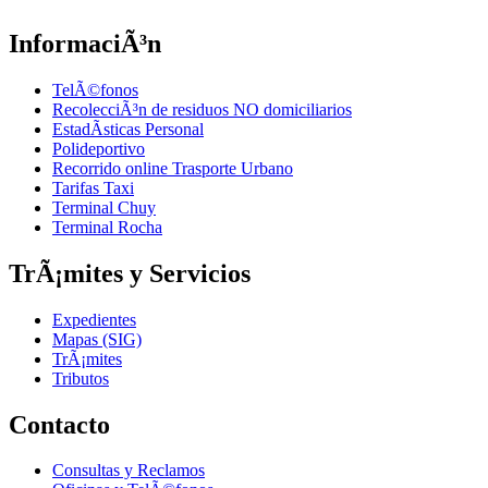
InformaciÃ³n
TelÃ©fonos
RecolecciÃ³n de residuos NO domiciliarios
EstadÃ­sticas Personal
Polideportivo
Recorrido online Trasporte Urbano
Tarifas Taxi
Terminal Chuy
Terminal Rocha
TrÃ¡mites y Servicios
Expedientes
Mapas (SIG)
TrÃ¡mites
Tributos
Contacto
Consultas y Reclamos