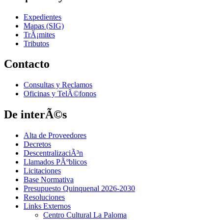
Expedientes
Mapas (SIG)
TrÃ¡mites
Tributos
Contacto
Consultas y Reclamos
Oficinas y TelÃ©fonos
De interÃ©s
Alta de Proveedores
Decretos
DescentralizaciÃ³n
Llamados PÃºblicos
Licitaciones
Base Normativa
Presupuesto Quinquenal 2026-2030
Resoluciones
Links Externos
Centro Cultural La Paloma