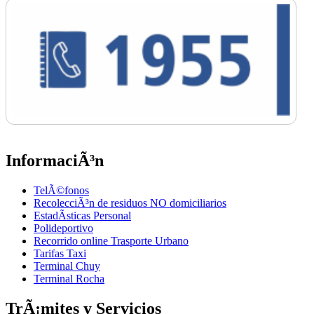
InformaciÃ³n
TelÃ©fonos
RecolecciÃ³n de residuos NO domiciliarios
EstadÃ­sticas Personal
Polideportivo
Recorrido online Trasporte Urbano
Tarifas Taxi
Terminal Chuy
Terminal Rocha
TrÃ¡mites y Servicios