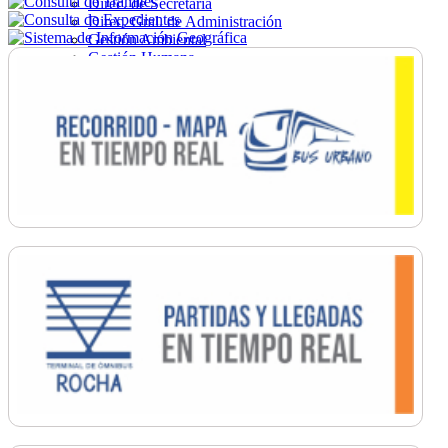
Direc. de Secretaría
Direc. Gral. de Administración
Gestión Ambiental
Gestión Humana
Hacienda
Obras
Ordenamiento
Promoción Social
Salud
Secretaría General
Tránsito
Turismo