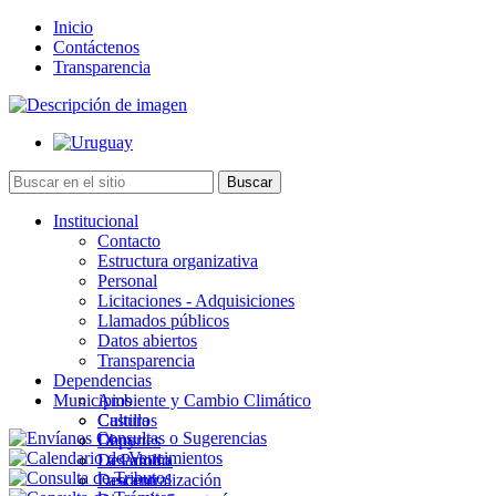
Inicio
Contáctenos
Transparencia
Institucional
Contacto
Estructura organizativa
Personal
Licitaciones - Adquisiciones
Llamados públicos
Datos abiertos
Transparencia
Dependencias
Municipios
Ambiente y Cambio Climático
Cultura
Castillos
Deportes
Chuy
Desarrollo
La Paloma
Descentralización
Lascano