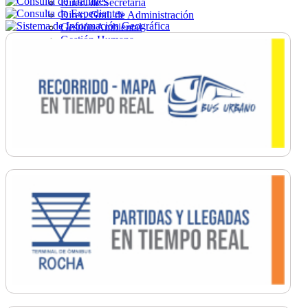
Direc. de Secretaría
Direc. Gral. de Administración
Gestión Ambiental
Gestión Humana
Hacienda
Obras
Ordenamiento
Promoción Social
Salud
Secretaría General
Tránsito
Turismo