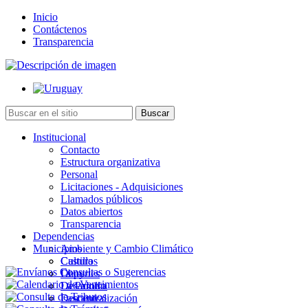
Inicio
Contáctenos
Transparencia
Institucional
Contacto
Estructura organizativa
Personal
Licitaciones - Adquisiciones
Llamados públicos
Datos abiertos
Transparencia
Dependencias
Municipios
Ambiente y Cambio Climático
Cultura
Castillos
Deportes
Chuy
Desarrollo
La Paloma
Descentralización
Lascano