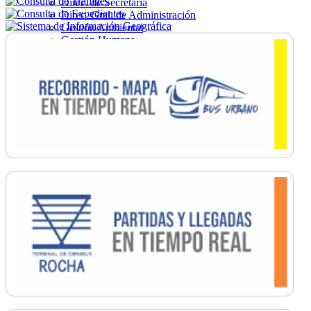
Direc. de Secretaría
Direc. Gral. de Administración
Gestión Ambiental
Gestión Humana
Hacienda
Obras
Ordenamiento
Promoción Social
Salud
Secretaría General
Tránsito
Turismo