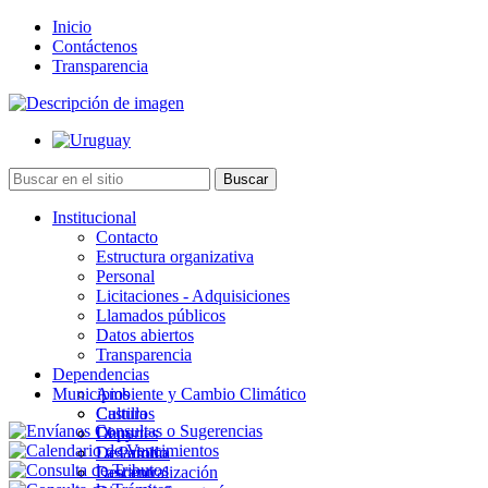
Inicio
Contáctenos
Transparencia
Institucional
Contacto
Estructura organizativa
Personal
Licitaciones - Adquisiciones
Llamados públicos
Datos abiertos
Transparencia
Dependencias
Municipios
Ambiente y Cambio Climático
Cultura
Castillos
Deportes
Chuy
Desarrollo
La Paloma
Descentralización
Lascano