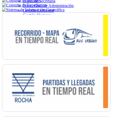
Direc. de Secretaría
Direc. Gral. de Administración
Gestión Ambiental
Gestión Humana
Hacienda
Obras
Ordenamiento
Promoción Social
Salud
Secretaría General
Tránsito
Turismo