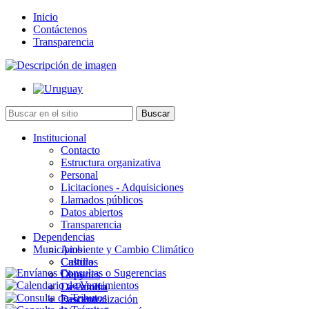
Inicio
Contáctenos
Transparencia
Institucional
Contacto
Estructura organizativa
Personal
Licitaciones - Adquisiciones
Llamados públicos
Datos abiertos
Transparencia
Dependencias
Municipios
Ambiente y Cambio Climático
Cultura
Castillos
Deportes
Chuy
Desarrollo
La Paloma
Descentralización
Lascano