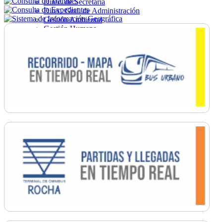
Direc. de Secretaría
Direc. Gral. de Administración
Gestión Ambiental
Gestión Humana
Hacienda
Obras
Ordenamiento
Promoción Social
Salud
Secretaría General
Tránsito
Turismo