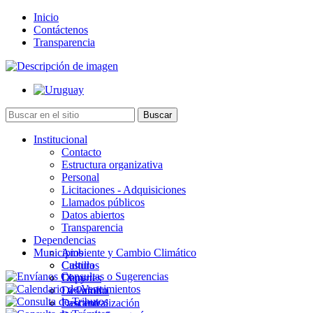
Inicio
Contáctenos
Transparencia
Institucional
Contacto
Estructura organizativa
Personal
Licitaciones - Adquisiciones
Llamados públicos
Datos abiertos
Transparencia
Dependencias
Municipios
Ambiente y Cambio Climático
Cultura
Castillos
Deportes
Chuy
Desarrollo
La Paloma
Descentralización
Lascano