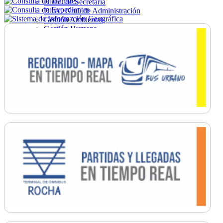
Direc. de Secretaría
Direc. Gral. de Administración
Gestión Ambiental
Gestión Humana
Hacienda
Obras
Ordenamiento
Promoción Social
Salud
Secretaría General
Tránsito
Turismo