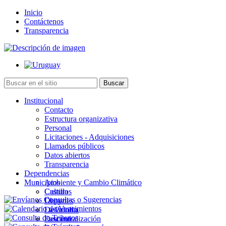
Inicio
Contáctenos
Transparencia
Institucional
Contacto
Estructura organizativa
Personal
Licitaciones - Adquisiciones
Llamados públicos
Datos abiertos
Transparencia
Dependencias
Municipios
Ambiente y Cambio Climático
Cultura
Castillos
Deportes
Chuy
Desarrollo
La Paloma
Descentralización
Lascano