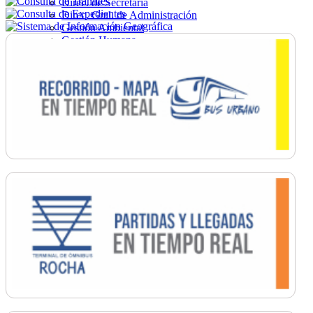
Direc. de Secretaría
Direc. Gral. de Administración
Gestión Ambiental
Gestión Humana
Hacienda
Obras
Ordenamiento
Promoción Social
Salud
Secretaría General
Tránsito
Turismo