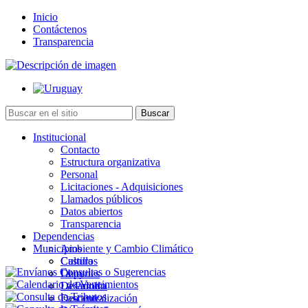
Inicio
Contáctenos
Transparencia
Institucional
Contacto
Estructura organizativa
Personal
Licitaciones - Adquisiciones
Llamados públicos
Datos abiertos
Transparencia
Dependencias
Municipios
Ambiente y Cambio Climático
Cultura
Castillos
Deportes
Chuy
Desarrollo
La Paloma
Descentralización
Lascano