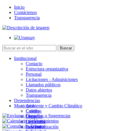
Inicio
Contáctenos
Transparencia
Institucional
Contacto
Estructura organizativa
Personal
Licitaciones - Adquisiciones
Llamados públicos
Datos abiertos
Transparencia
Dependencias
Municipios
Ambiente y Cambio Climático
Cultura
Castillos
Deportes
Chuy
Desarrollo
La Paloma
Descentralización
Lascano