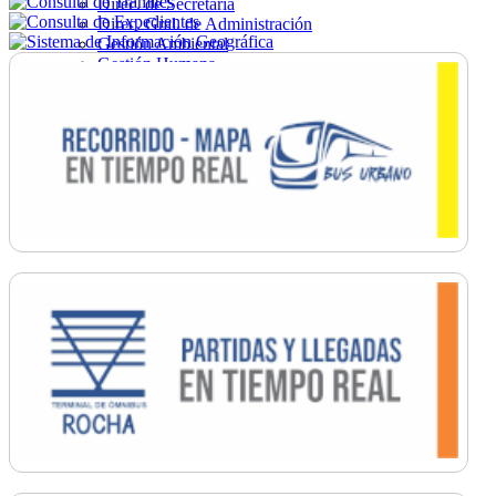
Direc. de Secretaría
Direc. Gral. de Administración
Gestión Ambiental
Gestión Humana
Hacienda
Obras
Ordenamiento
Promoción Social
Salud
Secretaría General
Tránsito
Turismo