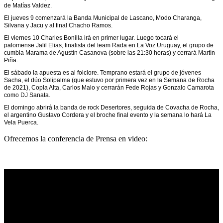
de Matías Valdez.
El jueves 9 comenzará la Banda Municipal de Lascano, Modo Charanga,
Silvana y Jacu y al final Chacho Ramos.
El viernes 10 Charles Bonilla irá en primer lugar. Luego tocará el
palomense Jalil Elias, finalista del team Rada en La Voz Uruguay, el grupo de
cumbia Marama de Agustín Casanova (sobre las 21:30 horas) y cerrará Martín
Piña.
El sábado la apuesta es al folclore. Temprano estará el grupo de jóvenes
Sacha, el dúo Solipalma (que estuvo por primera vez en la Semana de Rocha
de 2021), Copla Alta, Carlos Malo y cerrarán Fede Rojas y Gonzalo Camarota
como DJ Sanata.
El domingo abrirá la banda de rock Desertores, seguida de Covacha de Rocha,
el argentino Gustavo Cordera y el broche final evento y la semana lo hará La
Vela Puerca.
Ofrecemos la conferencia de Prensa en video: