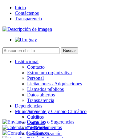
Inicio
Contáctenos
Transparencia
Institucional
Contacto
Estructura organizativa
Personal
Licitaciones - Adquisiciones
Llamados públicos
Datos abiertos
Transparencia
Dependencias
Municipios
Ambiente y Cambio Climático
Cultura
Castillos
Deportes
Chuy
Desarrollo
La Paloma
Descentralización
Lascano