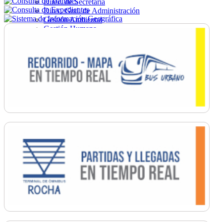
Direc. de Secretaría
Direc. Gral. de Administración
Gestión Ambiental
Gestión Humana
Hacienda
Obras
Ordenamiento
Promoción Social
Salud
Secretaría General
Tránsito
Turismo