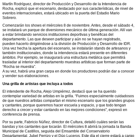
Martín Rodríguez, director de Producción y Desarrollo de la Intendencia de
Rocha, explicó que el escenario, destacado por sus características, de nivel de
eventos internacionales, estará ubicado en la puerta del Estadio Mario
Sobrero.
Comenzarán los shows el miércoles 8 de noviembre. Antes, desde el sábado 4,
se instalará un parque de diversiones mecánico de última generación. Allí van
a estar brindando servicios instituciones deportivas y benéficas del
departamento. Las que deseen participar y aún no se hayan registrado,
pueden hacerlo dirigiéndose a la división de Producción y Desarrollo de IDR.
U
na vez hecha la apertura del escenario, se instalarán stands de artesanos y
también institucionales, donde la intendencia estará presente en diferentes
ámbitos. Por ejemplo, se inaugurará una estructura metálica que permitirá
trasladar al interior del departamento muestras artísticas que forman parte de
“Rocha se muestra”.
A su vez, habrá una gran carpa en donde los productores podrán dar a conocer
y vender sus elaboraciones.
Una grilla de artistas que incluya a todos
El intendente de Rocha, Alejo Umpiérrez, destacó que se ha querido
contemplar variedad de artistas en la grilla. “Fuimos especialmente cuidadosos
de que nuestros artistas compartan el mismo escenario que los grandes grupos
y cantantes, porque queremos hacer escuela y espacio, y que todo tengan
derecho a crecer y estar cantando en las mejores condiciones", expresó en
conferencia de prensa.
Por su parte, Fabricio Núñez, director de Cultura, detalló cuáles serán las
bandas y los cantantes que tocarán. El miércoles 8 abrirá la jornada la Banda
Municipal de Castillos, seguida del Emsamble del Conservatorio
Departamental, Jubel Ferrizo y el Dúo Luceros. Este día el cierre estará a cargo