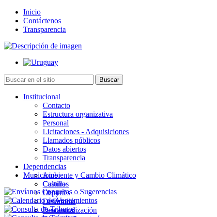
Inicio
Contáctenos
Transparencia
Institucional
Contacto
Estructura organizativa
Personal
Licitaciones - Adquisiciones
Llamados públicos
Datos abiertos
Transparencia
Dependencias
Municipios
Ambiente y Cambio Climático
Cultura
Castillos
Deportes
Chuy
Desarrollo
La Paloma
Descentralización
Lascano