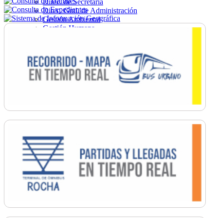
Direc. de Secretaría
Direc. Gral. de Administración
Gestión Ambiental
Gestión Humana
Hacienda
Obras
Ordenamiento
Promoción Social
Salud
Secretaría General
Tránsito
Turismo