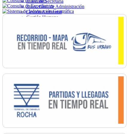
Direc. de Secretaría
Direc. Gral. de Administración
Gestión Ambiental
Gestión Humana
Hacienda
Obras
Ordenamiento
Promoción Social
Salud
Secretaría General
Tránsito
Turismo