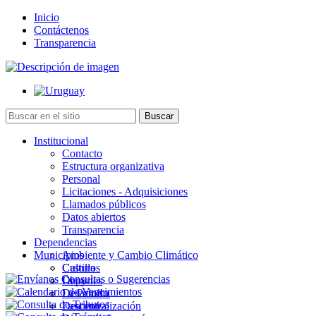
Inicio
Contáctenos
Transparencia
Institucional
Contacto
Estructura organizativa
Personal
Licitaciones - Adquisiciones
Llamados públicos
Datos abiertos
Transparencia
Dependencias
Municipios
Ambiente y Cambio Climático
Cultura
Castillos
Deportes
Chuy
Desarrollo
La Paloma
Descentralización
Lascano