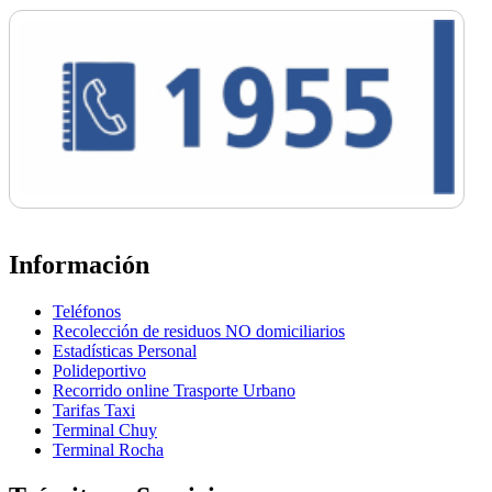
Información
Teléfonos
Recolección de residuos NO domiciliarios
Estadísticas Personal
Polideportivo
Recorrido online Trasporte Urbano
Tarifas Taxi
Terminal Chuy
Terminal Rocha