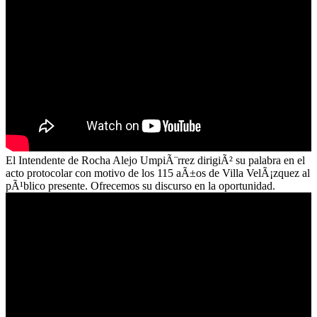
El Intendente de Rocha Alejo UmpiÃ¨rrez dirigiÃ² su palabra en el
acto protocolar con motivo de los 115 aÃ±os de Villa VelÃ¡zquez al
pÃ¹blico presente. Ofrecemos su discurso en la oportunidad.