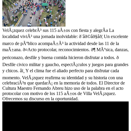
VelÃ¡zquez celebrÃ³ sus 115 aÃ±os con fiesta y alegrÃ­a La
localidad viviÃ³ una jornada inolvidable: ð¨âð©âð§âð¦ Un excelente
marco de pÃºblico acompaÃ±Ã³ la actividad desde las 11 de la
maÃ±ana. ð¤Acto protocolar, reconocimientos. ð¶ MÃºsica, danzas,
periconazo, desfile y buena comida hicieron disfrutar a todos. ð
Desfile civico militar y gaucho, espectÃ¡culos y juegos para grandes
y chicos. âï¸ Y el clima fue el aliado perfecto para disfrutar cada
momento. VelÃ¡zquez reafirma su identidad y su historia con una
celebraciÃ³n que quedarÃ¡ en la memoria de todos. El Director de
Cultura Maestro Fernando Abreu hizo uso de la palabra en el acto
protocolar con motivo de los 115 aÃ±os de Villa VelÃ¡zquez.
Ofrecemos su discurso en la oportunidad.