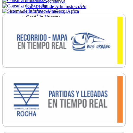
Direc. de SecretarÃ­a
Direc. Gral. de AdministraciÃ³n
GestiÃ³n Ambiental
GestiÃ³n Humana
Hacienda
Obras
Ordenamiento
PromociÃ³n Social
Salud
SecretarÃ­a General
TrÃ¡nsito
Turismo