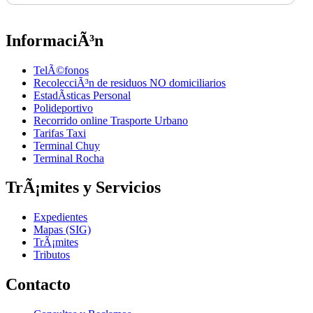
InformaciÃ³n
TelÃ©fonos
RecolecciÃ³n de residuos NO domiciliarios
EstadÃ­sticas Personal
Polideportivo
Recorrido online Trasporte Urbano
Tarifas Taxi
Terminal Chuy
Terminal Rocha
TrÃ¡mites y Servicios
Expedientes
Mapas (SIG)
TrÃ¡mites
Tributos
Contacto