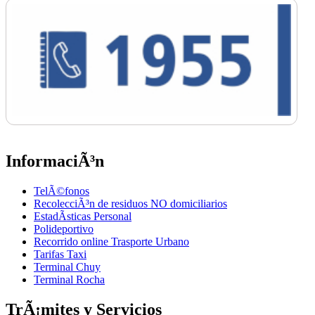
InformaciÃ³n
TelÃ©fonos
RecolecciÃ³n de residuos NO domiciliarios
EstadÃ­sticas Personal
Polideportivo
Recorrido online Trasporte Urbano
Tarifas Taxi
Terminal Chuy
Terminal Rocha
TrÃ¡mites y Servicios