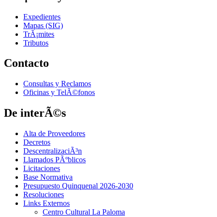
Expedientes
Mapas (SIG)
TrÃ¡mites
Tributos
Contacto
Consultas y Reclamos
Oficinas y TelÃ©fonos
De interÃ©s
Alta de Proveedores
Decretos
DescentralizaciÃ³n
Llamados PÃºblicos
Licitaciones
Base Normativa
Presupuesto Quinquenal 2026-2030
Resoluciones
Links Externos
Centro Cultural La Paloma