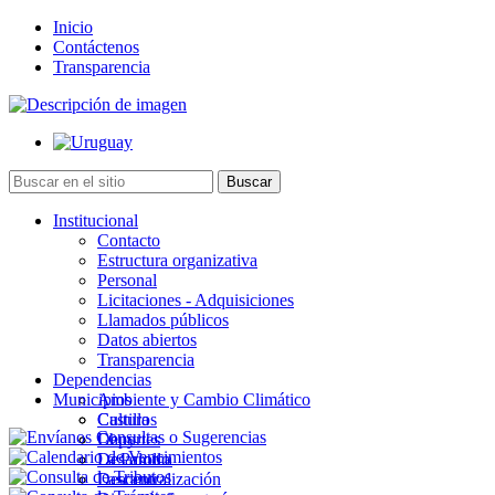
Inicio
Contáctenos
Transparencia
Institucional
Contacto
Estructura organizativa
Personal
Licitaciones - Adquisiciones
Llamados públicos
Datos abiertos
Transparencia
Dependencias
Municipios
Ambiente y Cambio Climático
Cultura
Castillos
Deportes
Chuy
Desarrollo
La Paloma
Descentralización
Lascano