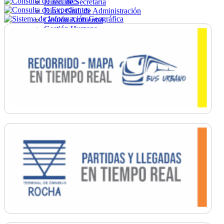
Direc. de Secretaría
Direc. Gral. de Administración
Gestión Ambiental
Gestión Humana
Hacienda
Obras
Ordenamiento
Promoción Social
Salud
Secretaría General
Tránsito
Turismo