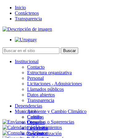
Inicio
Contáctenos
Transparencia
Institucional
Contacto
Estructura organizativa
Personal
Licitaciones - Adquisiciones
Llamados públicos
Datos abiertos
Transparencia
Dependencias
Municipios
Ambiente y Cambio Climático
Cultura
Castillos
Deportes
Chuy
Desarrollo
La Paloma
Descentralización
Lascano