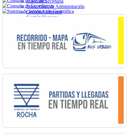
Direc. de Secretaría
Direc. Gral. de Administración
Gestión Ambiental
Gestión Humana
Hacienda
Obras
Ordenamiento
Promoción Social
Salud
Secretaría General
Tránsito
Turismo