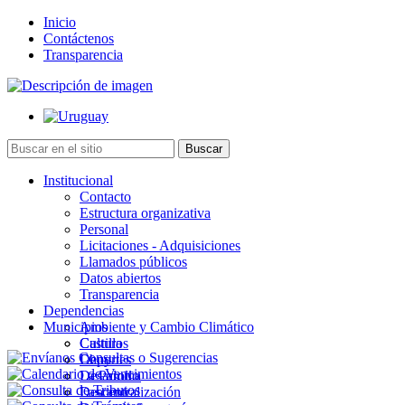
Inicio
Contáctenos
Transparencia
Institucional
Contacto
Estructura organizativa
Personal
Licitaciones - Adquisiciones
Llamados públicos
Datos abiertos
Transparencia
Dependencias
Municipios
Ambiente y Cambio Climático
Cultura
Castillos
Deportes
Chuy
Desarrollo
La Paloma
Descentralización
Lascano