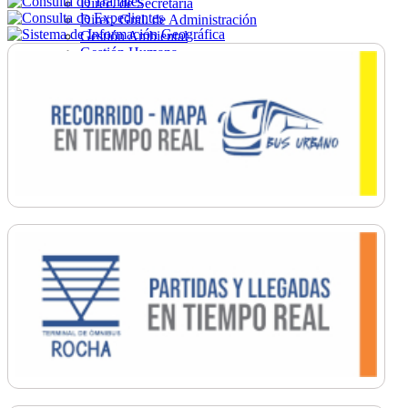
Direc. de Secretaría
Direc. Gral. de Administración
Gestión Ambiental
Gestión Humana
Hacienda
Obras
Ordenamiento
Promoción Social
Salud
Secretaría General
Tránsito
Turismo