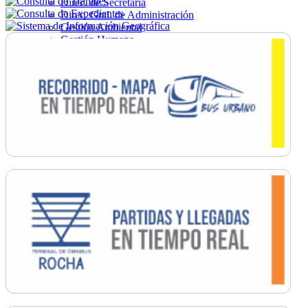
Direc. de Secretaría
Direc. Gral. de Administración
Gestión Ambiental
Gestión Humana
Hacienda
Obras
Ordenamiento
Promoción Social
Salud
Secretaría General
Tránsito
Turismo