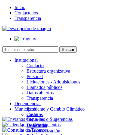
Inicio
Contáctenos
Transparencia
Institucional
Contacto
Estructura organizativa
Personal
Licitaciones - Adquisiciones
Llamados públicos
Datos abiertos
Transparencia
Dependencias
Municipios
Ambiente y Cambio Climático
Cultura
Castillos
Deportes
Chuy
Desarrollo
La Paloma
Descentralización
Lascano