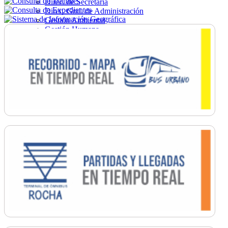
Direc. de Secretaría
Direc. Gral. de Administración
Gestión Ambiental
Gestión Humana
Hacienda
Obras
Ordenamiento
Promoción Social
Salud
Secretaría General
Tránsito
Turismo