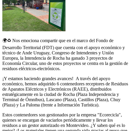
🌍♻️ Nos emociona compartir que en el marco del Fondo de
Desarrollo Territorial (FDT) que cuenta con el apoyo económico y
técnico de Ande Uruguay, Congreso de Intendentes y Uniòn
Europea, la Intendencia de Rocha ha ganado 3 proyectos de
Economía Circular, uno de estos proyectos se centra en la gestión de
residuos eléctricos-electrónicos.
¡Y estamos haciendo grandes avances! A través del apoyo
económico, hemos adquirido 6 contenedores receptores de Residuos
de Aparatos Eléctricos y Electrónicos (RAEE), distribuidos
estratégicamente en la ciudad de Rocha (Plaza Independencia y
Terminal de Ómnibus), Lascano (Plaza), Castillos (Plaza), Chuy
(Plaza) y La Paloma (frente a Información Turística).
Estos contenedores son gestionados por la empresa "Ecorecicla",
quienes se encargan de vaciarlos periódicamente y llevar los
residuos a un gestor autorizado en Montevideo. ¿Y saben qué es lo
mejor? ¡Los materiales tienen una segunda vida gracias al reuso que