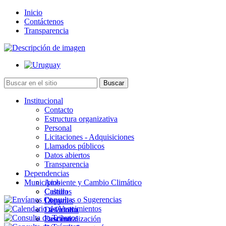
Inicio
Contáctenos
Transparencia
Institucional
Contacto
Estructura organizativa
Personal
Licitaciones - Adquisiciones
Llamados públicos
Datos abiertos
Transparencia
Dependencias
Municipios
Ambiente y Cambio Climático
Cultura
Castillos
Deportes
Chuy
Desarrollo
La Paloma
Descentralización
Lascano