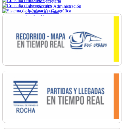
Direc. de Secretaría
Direc. Gral. de Administración
Gestión Ambiental
Gestión Humana
Hacienda
Obras
Ordenamiento
Promoción Social
Salud
Secretaría General
Tránsito
Turismo