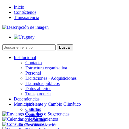
Inicio
Contáctenos
Transparencia
Institucional
Contacto
Estructura organizativa
Personal
Licitaciones - Adquisiciones
Llamados públicos
Datos abiertos
Transparencia
Dependencias
Municipios
Ambiente y Cambio Climático
Cultura
Castillos
Deportes
Chuy
Desarrollo
La Paloma
Descentralización
Lascano