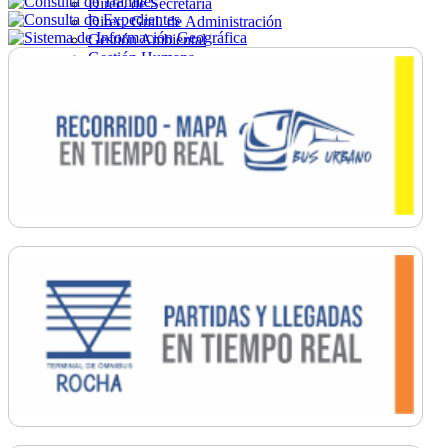
Direc. de Secretaría
Direc. Gral. de Administración
Gestión Ambiental
Gestión Humana
Hacienda
Obras
Ordenamiento
Promoción Social
Salud
Secretaría General
Tránsito
Turismo