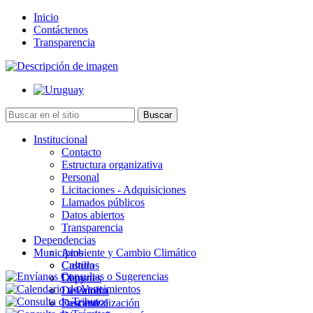
Inicio
Contáctenos
Transparencia
Institucional
Contacto
Estructura organizativa
Personal
Licitaciones - Adquisiciones
Llamados públicos
Datos abiertos
Transparencia
Dependencias
Municipios
Ambiente y Cambio Climático
Cultura
Castillos
Deportes
Chuy
Desarrollo
La Paloma
Descentralización
Lascano