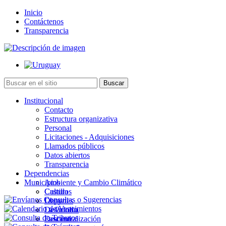
Inicio
Contáctenos
Transparencia
Institucional
Contacto
Estructura organizativa
Personal
Licitaciones - Adquisiciones
Llamados públicos
Datos abiertos
Transparencia
Dependencias
Municipios
Ambiente y Cambio Climático
Cultura
Castillos
Deportes
Chuy
Desarrollo
La Paloma
Descentralización
Lascano