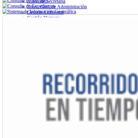
Direc. de Secretaría
Direc. Gral. de Administración
Gestión Ambiental
Gestión Humana
Hacienda
Obras
Ordenamiento
Promoción Social
Salud
Secretaría General
Tránsito
Turismo