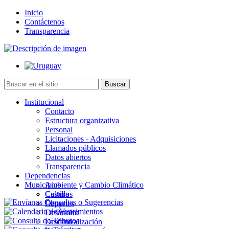
Inicio
Contáctenos
Transparencia
Institucional
Contacto
Estructura organizativa
Personal
Licitaciones - Adquisiciones
Llamados públicos
Datos abiertos
Transparencia
Dependencias
Municipios
Ambiente y Cambio Climático
Cultura
Castillos
Deportes
Chuy
Desarrollo
La Paloma
Descentralización
Lascano