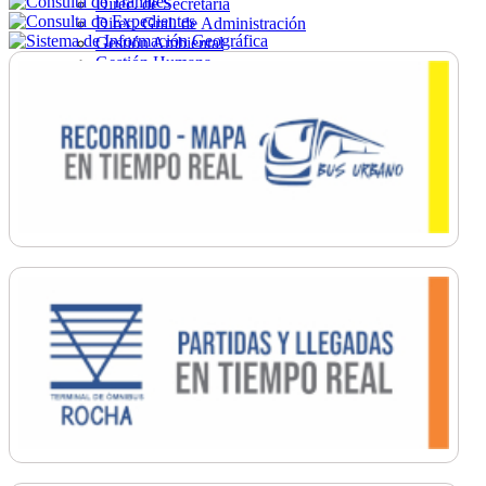
Direc. de Secretaría
Direc. Gral. de Administración
Gestión Ambiental
Gestión Humana
Hacienda
Obras
Ordenamiento
Promoción Social
Salud
Secretaría General
Tránsito
Turismo