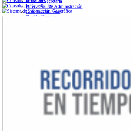
Direc. de Secretaría
Direc. Gral. de Administración
Gestión Ambiental
Gestión Humana
Hacienda
Obras
Ordenamiento
Promoción Social
Salud
Secretaría General
Tránsito
Turismo