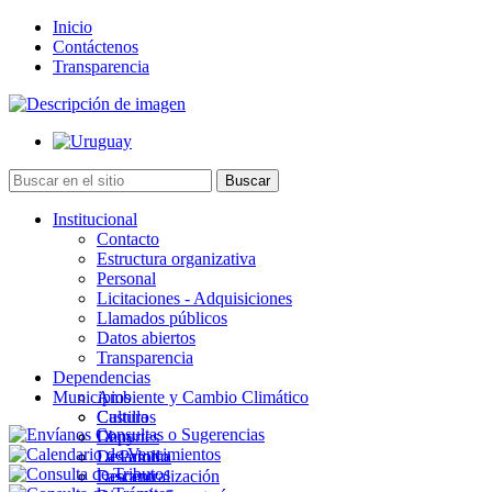
Inicio
Contáctenos
Transparencia
Institucional
Contacto
Estructura organizativa
Personal
Licitaciones - Adquisiciones
Llamados públicos
Datos abiertos
Transparencia
Dependencias
Municipios
Ambiente y Cambio Climático
Cultura
Castillos
Deportes
Chuy
Desarrollo
La Paloma
Descentralización
Lascano