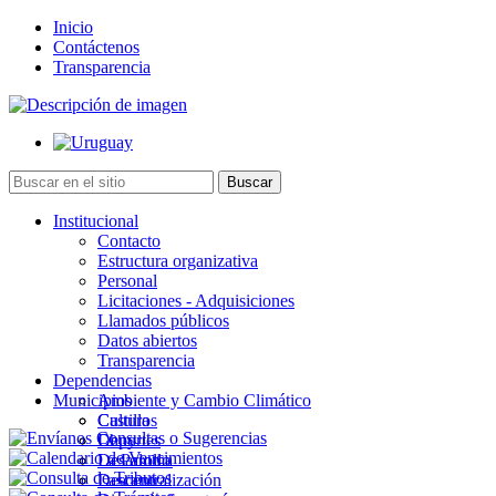
Inicio
Contáctenos
Transparencia
Institucional
Contacto
Estructura organizativa
Personal
Licitaciones - Adquisiciones
Llamados públicos
Datos abiertos
Transparencia
Dependencias
Municipios
Ambiente y Cambio Climático
Cultura
Castillos
Deportes
Chuy
Desarrollo
La Paloma
Descentralización
Lascano