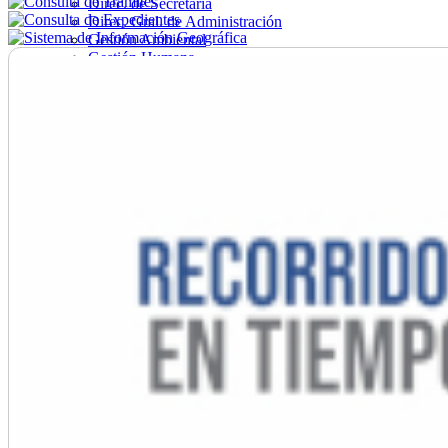
Direc. de Secretaría
Direc. Gral. de Administración
Gestión Ambiental
Gestión Humana
Hacienda
Obras
Ordenamiento
Promoción Social
Salud
Secretaría General
Tránsito
Turismo