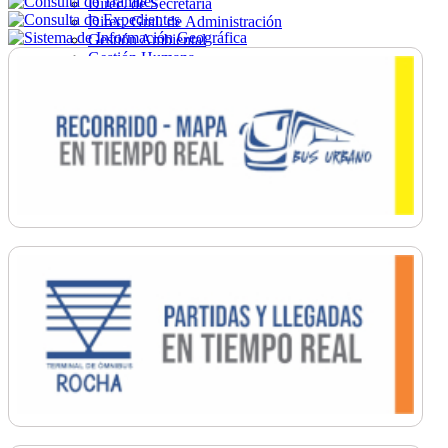
Direc. de Secretaría
Direc. Gral. de Administración
Gestión Ambiental
Gestión Humana
Hacienda
Obras
Ordenamiento
Promoción Social
Salud
Secretaría General
Tránsito
Turismo