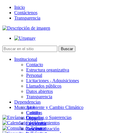
Inicio
Contáctenos
Transparencia
Institucional
Contacto
Estructura organizativa
Personal
Licitaciones - Adquisiciones
Llamados públicos
Datos abiertos
Transparencia
Dependencias
Municipios
Ambiente y Cambio Climático
Cultura
Castillos
Deportes
Chuy
Desarrollo
La Paloma
Descentralización
Lascano