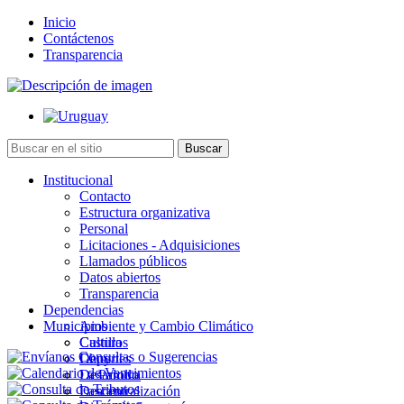
Inicio
Contáctenos
Transparencia
Institucional
Contacto
Estructura organizativa
Personal
Licitaciones - Adquisiciones
Llamados públicos
Datos abiertos
Transparencia
Dependencias
Municipios
Ambiente y Cambio Climático
Cultura
Castillos
Deportes
Chuy
Desarrollo
La Paloma
Descentralización
Lascano