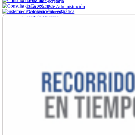
Direc. de Secretaría
Direc. Gral. de Administración
Gestión Ambiental
Gestión Humana
Hacienda
Obras
Ordenamiento
Promoción Social
Salud
Secretaría General
Tránsito
Turismo