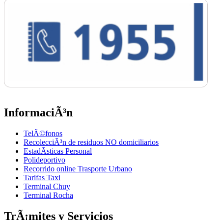
InformaciÃ³n
TelÃ©fonos
RecolecciÃ³n de residuos NO domiciliarios
EstadÃ­sticas Personal
Polideportivo
Recorrido online Trasporte Urbano
Tarifas Taxi
Terminal Chuy
Terminal Rocha
TrÃ¡mites y Servicios