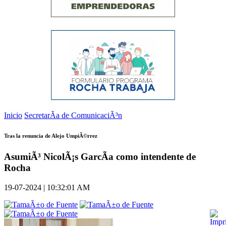
Inicio
SecretarÃ­a de ComunicaciÃ³n
Tras la renuncia de Alejo UmpiÃ©rrez
AsumiÃ³ NicolÃ¡s GarcÃ­a como intendente de
Rocha
19-07-2024 | 10:32:01 AM