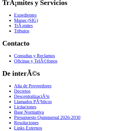
TrÃ¡mites y Servicios
Expedientes
Mapas (SIG)
TrÃ¡mites
Tributos
Contacto
Consultas y Reclamos
Oficinas y TelÃ©fonos
De interÃ©s
Alta de Proveedores
Decretos
DescentralizaciÃ³n
Llamados PÃºblicos
Licitaciones
Base Normativa
Presupuesto Quinquenal 2026-2030
Resoluciones
Links Externos