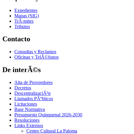
Expedientes
Mapas (SIG)
TrÃ¡mites
Tributos
Contacto
Consultas y Reclamos
Oficinas y TelÃ©fonos
De interÃ©s
Alta de Proveedores
Decretos
DescentralizaciÃ³n
Llamados PÃºblicos
Licitaciones
Base Normativa
Presupuesto Quinquenal 2026-2030
Resoluciones
Links Externos
Centro Cultural La Paloma