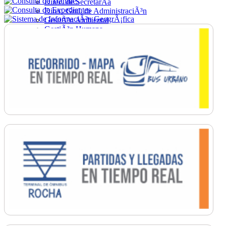
Direc. de SecretarÃ­a
Direc. Gral. de AdministraciÃ³n
GestiÃ³n Ambiental
GestiÃ³n Humana
Hacienda
Obras
Ordenamiento
PromociÃ³n Social
Salud
SecretarÃ­a General
TrÃ¡nsito
Turismo