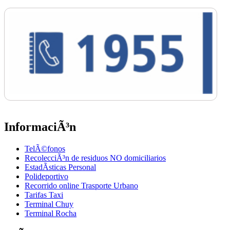
InformaciÃ³n
TelÃ©fonos
RecolecciÃ³n de residuos NO domiciliarios
EstadÃ­sticas Personal
Polideportivo
Recorrido online Trasporte Urbano
Tarifas Taxi
Terminal Chuy
Terminal Rocha