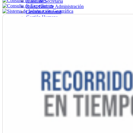
Direc. de Secretaría
Direc. Gral. de Administración
Gestión Ambiental
Gestión Humana
Hacienda
Obras
Ordenamiento
Promoción Social
Salud
Secretaría General
Tránsito
Turismo