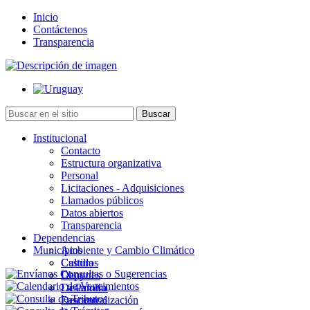
Inicio
Contáctenos
Transparencia
Institucional
Contacto
Estructura organizativa
Personal
Licitaciones - Adquisiciones
Llamados públicos
Datos abiertos
Transparencia
Dependencias
Municipios
Ambiente y Cambio Climático
Cultura
Castillos
Deportes
Chuy
Desarrollo
La Paloma
Descentralización
Lascano