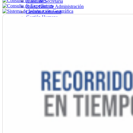
Direc. de Secretaría
Direc. Gral. de Administración
Gestión Ambiental
Gestión Humana
Hacienda
Obras
Ordenamiento
Promoción Social
Salud
Secretaría General
Tránsito
Turismo