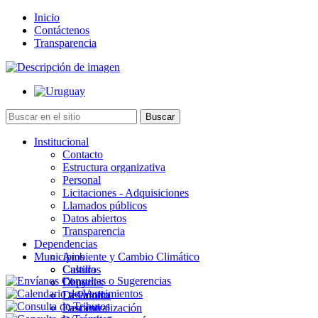
Inicio
Contáctenos
Transparencia
Institucional
Contacto
Estructura organizativa
Personal
Licitaciones - Adquisiciones
Llamados públicos
Datos abiertos
Transparencia
Dependencias
Municipios
Ambiente y Cambio Climático
Cultura
Castillos
Deportes
Chuy
Desarrollo
La Paloma
Descentralización
Lascano