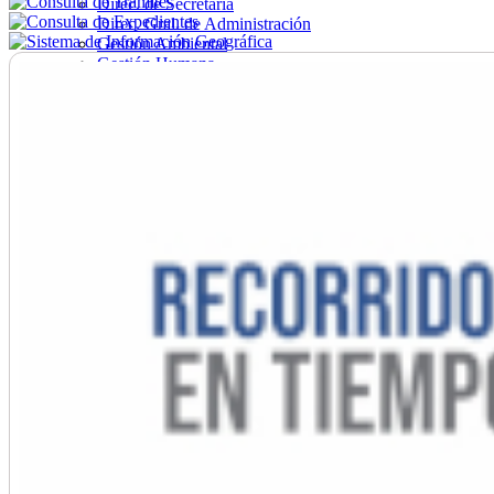
Direc. de Secretaría
Direc. Gral. de Administración
Gestión Ambiental
Gestión Humana
Hacienda
Obras
Ordenamiento
Promoción Social
Salud
Secretaría General
Tránsito
Turismo