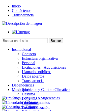
Inicio
Contáctenos
Transparencia
Institucional
Contacto
Estructura organizativa
Personal
Licitaciones - Adquisiciones
Llamados públicos
Datos abiertos
Transparencia
Dependencias
Municipios
Ambiente y Cambio Climático
Cultura
Castillos
Deportes
Chuy
Desarrollo
La Paloma
Descentralización
Lascano