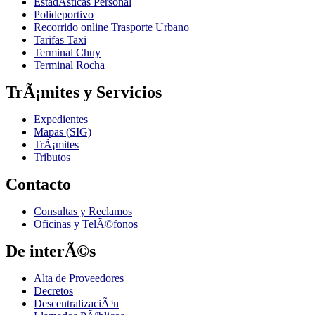
EstadÃ­sticas Personal
Polideportivo
Recorrido online Trasporte Urbano
Tarifas Taxi
Terminal Chuy
Terminal Rocha
TrÃ¡mites y Servicios
Expedientes
Mapas (SIG)
TrÃ¡mites
Tributos
Contacto
Consultas y Reclamos
Oficinas y TelÃ©fonos
De interÃ©s
Alta de Proveedores
Decretos
DescentralizaciÃ³n