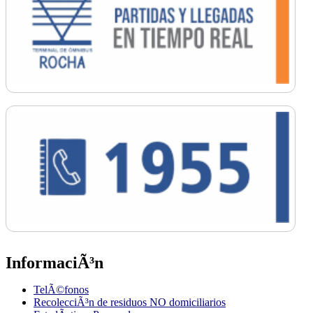
InformaciÃ³n
TelÃ©fonos
RecolecciÃ³n de residuos NO domiciliarios