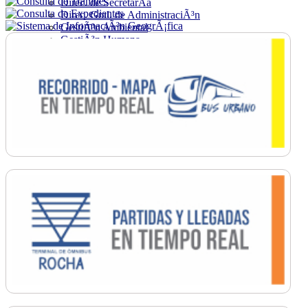
Direc. de SecretarÃ­a
Direc. Gral. de AdministraciÃ³n
GestiÃ³n Ambiental
GestiÃ³n Humana
Hacienda
Obras
Ordenamiento
PromociÃ³n Social
Salud
SecretarÃ­a General
TrÃ¡nsito
Turismo