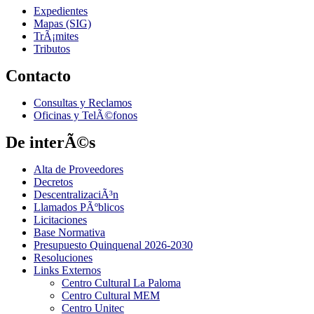
Expedientes
Mapas (SIG)
TrÃ¡mites
Tributos
Contacto
Consultas y Reclamos
Oficinas y TelÃ©fonos
De interÃ©s
Alta de Proveedores
Decretos
DescentralizaciÃ³n
Llamados PÃºblicos
Licitaciones
Base Normativa
Presupuesto Quinquenal 2026-2030
Resoluciones
Links Externos
Centro Cultural La Paloma
Centro Cultural MEM
Centro Unitec