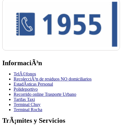
InformaciÃ³n
TelÃ©fonos
RecolecciÃ³n de residuos NO domiciliarios
EstadÃ­sticas Personal
Polideportivo
Recorrido online Trasporte Urbano
Tarifas Taxi
Terminal Chuy
Terminal Rocha
TrÃ¡mites y Servicios