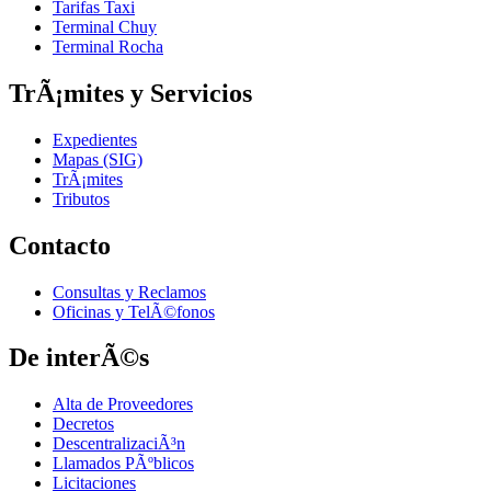
Tarifas Taxi
Terminal Chuy
Terminal Rocha
TrÃ¡mites y Servicios
Expedientes
Mapas (SIG)
TrÃ¡mites
Tributos
Contacto
Consultas y Reclamos
Oficinas y TelÃ©fonos
De interÃ©s
Alta de Proveedores
Decretos
DescentralizaciÃ³n
Llamados PÃºblicos
Licitaciones