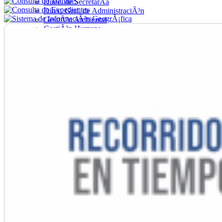
Direc. de SecretarÃ­a
Direc. Gral. de AdministraciÃ³n
GestiÃ³n Ambiental
GestiÃ³n Humana
Hacienda
Obras
Ordenamiento
PromociÃ³n Social
Salud
SecretarÃ­a General
TrÃ¡nsito
Turismo