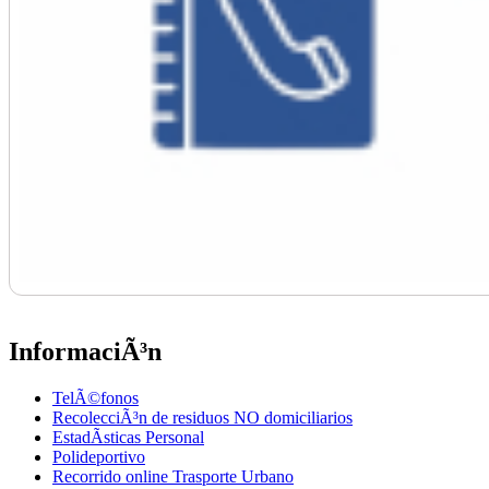
InformaciÃ³n
TelÃ©fonos
RecolecciÃ³n de residuos NO domiciliarios
EstadÃ­sticas Personal
Polideportivo
Recorrido online Trasporte Urbano