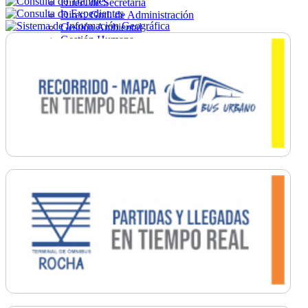
Direc. de Secretaría
Direc. Gral. de Administración
Gestión Ambiental
Gestión Humana
Hacienda
Obras
Ordenamiento
Promoción Social
Salud
Secretaría General
Tránsito
Turismo