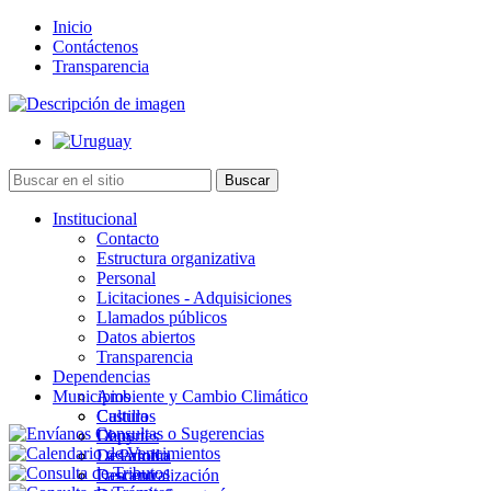
Inicio
Contáctenos
Transparencia
Institucional
Contacto
Estructura organizativa
Personal
Licitaciones - Adquisiciones
Llamados públicos
Datos abiertos
Transparencia
Dependencias
Municipios
Ambiente y Cambio Climático
Cultura
Castillos
Deportes
Chuy
Desarrollo
La Paloma
Descentralización
Lascano