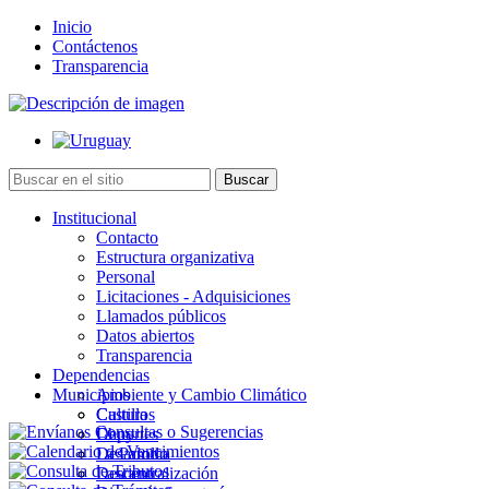
Inicio
Contáctenos
Transparencia
Institucional
Contacto
Estructura organizativa
Personal
Licitaciones - Adquisiciones
Llamados públicos
Datos abiertos
Transparencia
Dependencias
Municipios
Ambiente y Cambio Climático
Cultura
Castillos
Deportes
Chuy
Desarrollo
La Paloma
Descentralización
Lascano