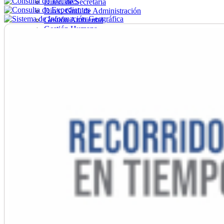
Direc. de Secretaría
Direc. Gral. de Administración
Gestión Ambiental
Gestión Humana
Hacienda
Obras
Ordenamiento
Promoción Social
Salud
Secretaría General
Tránsito
Turismo