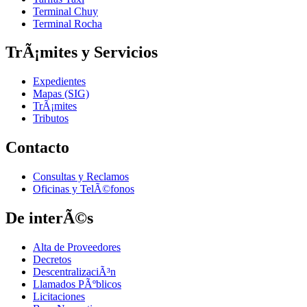
Terminal Chuy
Terminal Rocha
TrÃ¡mites y Servicios
Expedientes
Mapas (SIG)
TrÃ¡mites
Tributos
Contacto
Consultas y Reclamos
Oficinas y TelÃ©fonos
De interÃ©s
Alta de Proveedores
Decretos
DescentralizaciÃ³n
Llamados PÃºblicos
Licitaciones