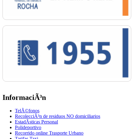
InformaciÃ³n
TelÃ©fonos
RecolecciÃ³n de residuos NO domiciliarios
EstadÃ­sticas Personal
Polideportivo
Recorrido online Trasporte Urbano
Tarifas Taxi