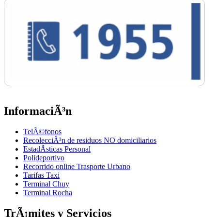
InformaciÃ³n
TelÃ©fonos
RecolecciÃ³n de residuos NO domiciliarios
EstadÃ­sticas Personal
Polideportivo
Recorrido online Trasporte Urbano
Tarifas Taxi
Terminal Chuy
Terminal Rocha
TrÃ¡mites y Servicios