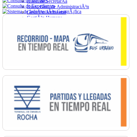
Direc. de SecretarÃ­a
Direc. Gral. de AdministraciÃ³n
GestiÃ³n Ambiental
GestiÃ³n Humana
Hacienda
Obras
Ordenamiento
PromociÃ³n Social
Salud
SecretarÃ­a General
TrÃ¡nsito
Turismo