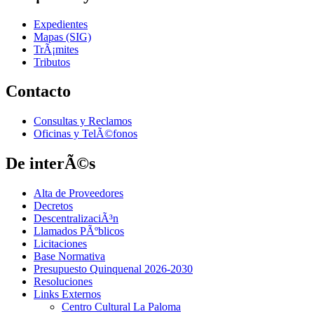
Expedientes
Mapas (SIG)
TrÃ¡mites
Tributos
Contacto
Consultas y Reclamos
Oficinas y TelÃ©fonos
De interÃ©s
Alta de Proveedores
Decretos
DescentralizaciÃ³n
Llamados PÃºblicos
Licitaciones
Base Normativa
Presupuesto Quinquenal 2026-2030
Resoluciones
Links Externos
Centro Cultural La Paloma