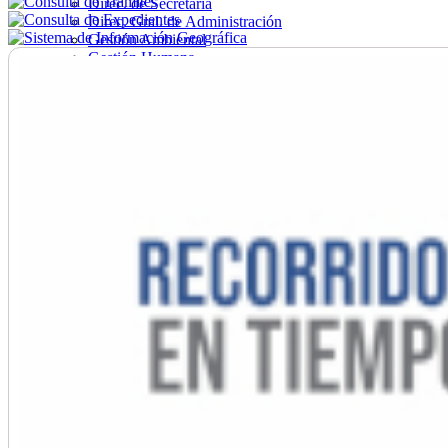
Direc. de Secretaría
Direc. Gral. de Administración
Gestión Ambiental
Gestión Humana
Hacienda
Obras
Ordenamiento
Promoción Social
Salud
Secretaría General
Tránsito
Turismo