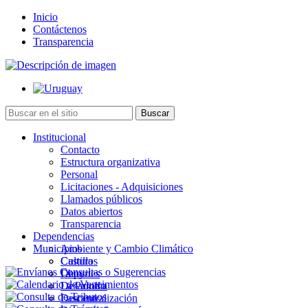
Inicio
Contáctenos
Transparencia
Institucional
Contacto
Estructura organizativa
Personal
Licitaciones - Adquisiciones
Llamados públicos
Datos abiertos
Transparencia
Dependencias
Municipios
Ambiente y Cambio Climático
Cultura
Castillos
Deportes
Chuy
Desarrollo
La Paloma
Descentralización
Lascano