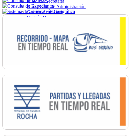
Direc. de Secretaría
Direc. Gral. de Administración
Gestión Ambiental
Gestión Humana
Hacienda
Obras
Ordenamiento
Promoción Social
Salud
Secretaría General
Tránsito
Turismo