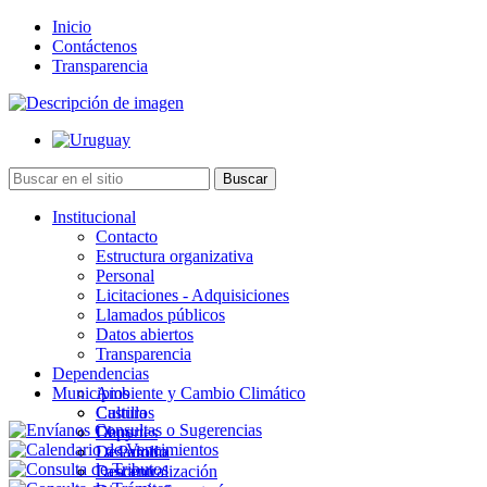
Inicio
Contáctenos
Transparencia
Institucional
Contacto
Estructura organizativa
Personal
Licitaciones - Adquisiciones
Llamados públicos
Datos abiertos
Transparencia
Dependencias
Municipios
Ambiente y Cambio Climático
Cultura
Castillos
Deportes
Chuy
Desarrollo
La Paloma
Descentralización
Lascano