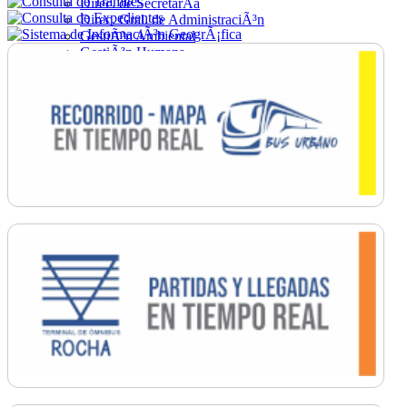
Direc. de SecretarÃ­a
Direc. Gral. de AdministraciÃ³n
GestiÃ³n Ambiental
GestiÃ³n Humana
Hacienda
Obras
Ordenamiento
PromociÃ³n Social
Salud
SecretarÃ­a General
TrÃ¡nsito
Turismo