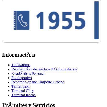
InformaciÃ³n
TelÃ©fonos
RecolecciÃ³n de residuos NO domiciliarios
EstadÃ­sticas Personal
Polideportivo
Recorrido online Trasporte Urbano
Tarifas Taxi
Terminal Chuy
Terminal Rocha
TrÃ¡mites y Servicios