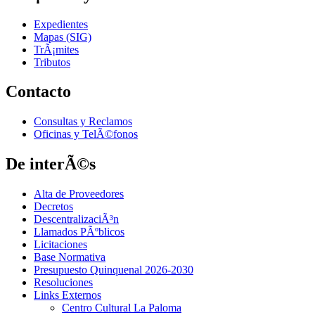
Expedientes
Mapas (SIG)
TrÃ¡mites
Tributos
Contacto
Consultas y Reclamos
Oficinas y TelÃ©fonos
De interÃ©s
Alta de Proveedores
Decretos
DescentralizaciÃ³n
Llamados PÃºblicos
Licitaciones
Base Normativa
Presupuesto Quinquenal 2026-2030
Resoluciones
Links Externos
Centro Cultural La Paloma