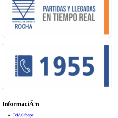
InformaciÃ³n
TelÃ©fonos