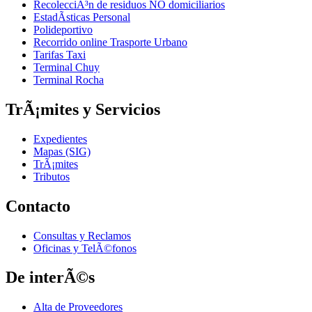
RecolecciÃ³n de residuos NO domiciliarios
EstadÃ­sticas Personal
Polideportivo
Recorrido online Trasporte Urbano
Tarifas Taxi
Terminal Chuy
Terminal Rocha
TrÃ¡mites y Servicios
Expedientes
Mapas (SIG)
TrÃ¡mites
Tributos
Contacto
Consultas y Reclamos
Oficinas y TelÃ©fonos
De interÃ©s
Alta de Proveedores