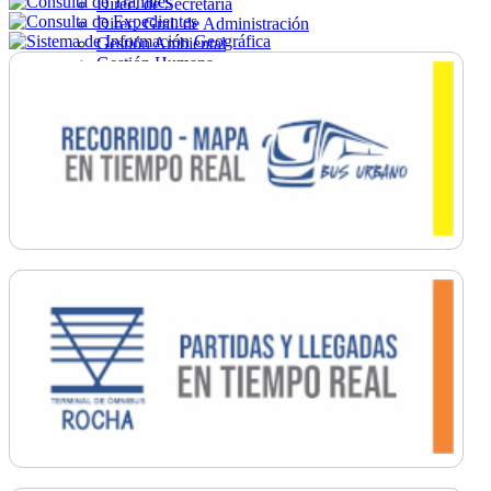
Direc. de Secretaría
Direc. Gral. de Administración
Gestión Ambiental
Gestión Humana
Hacienda
Obras
Ordenamiento
Promoción Social
Salud
Secretaría General
Tránsito
Turismo