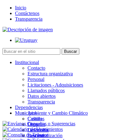
Inicio
Contáctenos
Transparencia
Institucional
Contacto
Estructura organizativa
Personal
Licitaciones - Adquisiciones
Llamados públicos
Datos abiertos
Transparencia
Dependencias
Municipios
Ambiente y Cambio Climático
Cultura
Castillos
Deportes
Chuy
Desarrollo
La Paloma
Descentralización
Lascano