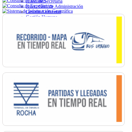
Direc. de Secretaría
Direc. Gral. de Administración
Gestión Ambiental
Gestión Humana
Hacienda
Obras
Ordenamiento
Promoción Social
Salud
Secretaría General
Tránsito
Turismo