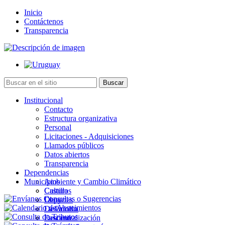
Inicio
Contáctenos
Transparencia
Institucional
Contacto
Estructura organizativa
Personal
Licitaciones - Adquisiciones
Llamados públicos
Datos abiertos
Transparencia
Dependencias
Municipios
Ambiente y Cambio Climático
Cultura
Castillos
Deportes
Chuy
Desarrollo
La Paloma
Descentralización
Lascano