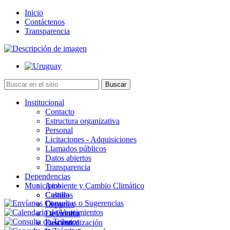
Inicio
Contáctenos
Transparencia
Institucional
Contacto
Estructura organizativa
Personal
Licitaciones - Adquisiciones
Llamados públicos
Datos abiertos
Transparencia
Dependencias
Municipios
Ambiente y Cambio Climático
Cultura
Castillos
Deportes
Chuy
Desarrollo
La Paloma
Descentralización
Lascano