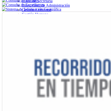
Direc. de Secretaría
Direc. Gral. de Administración
Gestión Ambiental
Gestión Humana
Hacienda
Obras
Ordenamiento
Promoción Social
Salud
Secretaría General
Tránsito
Turismo