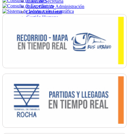
Direc. de Secretaría
Direc. Gral. de Administración
Gestión Ambiental
Gestión Humana
Hacienda
Obras
Ordenamiento
Promoción Social
Salud
Secretaría General
Tránsito
Turismo