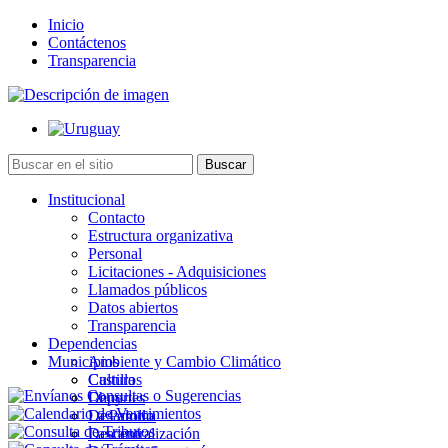
Inicio
Contáctenos
Transparencia
Institucional
Contacto
Estructura organizativa
Personal
Licitaciones - Adquisiciones
Llamados públicos
Datos abiertos
Transparencia
Dependencias
Municipios
Ambiente y Cambio Climático
Cultura
Castillos
Deportes
Chuy
Desarrollo
La Paloma
Descentralización
Lascano