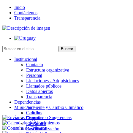
Inicio
Contáctenos
Transparencia
Institucional
Contacto
Estructura organizativa
Personal
Licitaciones - Adquisiciones
Llamados públicos
Datos abiertos
Transparencia
Dependencias
Municipios
Ambiente y Cambio Climático
Cultura
Castillos
Deportes
Chuy
Desarrollo
La Paloma
Descentralización
Lascano