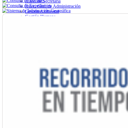
Direc. de Secretaría
Direc. Gral. de Administración
Gestión Ambiental
Gestión Humana
Hacienda
Obras
Ordenamiento
Promoción Social
Salud
Secretaría General
Tránsito
Turismo