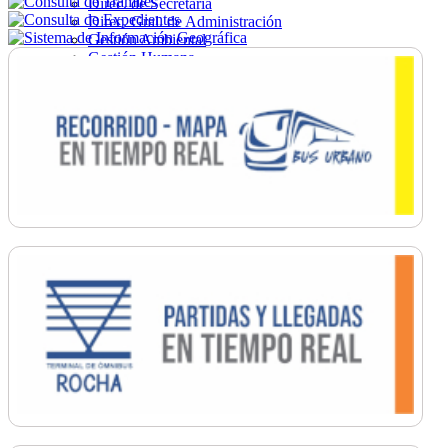
Direc. de Secretaría
Direc. Gral. de Administración
Gestión Ambiental
Gestión Humana
Hacienda
Obras
Ordenamiento
Promoción Social
Salud
Secretaría General
Tránsito
Turismo