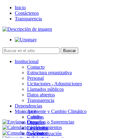
Inicio
Contáctenos
Transparencia
Institucional
Contacto
Estructura organizativa
Personal
Licitaciones - Adquisiciones
Llamados públicos
Datos abiertos
Transparencia
Dependencias
Municipios
Ambiente y Cambio Climático
Cultura
Castillos
Deportes
Chuy
Desarrollo
La Paloma
Descentralización
Lascano