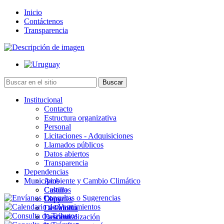
Inicio
Contáctenos
Transparencia
Institucional
Contacto
Estructura organizativa
Personal
Licitaciones - Adquisiciones
Llamados públicos
Datos abiertos
Transparencia
Dependencias
Municipios
Ambiente y Cambio Climático
Cultura
Castillos
Deportes
Chuy
Desarrollo
La Paloma
Descentralización
Lascano