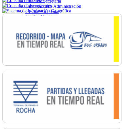
Direc. de Secretaría
Direc. Gral. de Administración
Gestión Ambiental
Gestión Humana
Hacienda
Obras
Ordenamiento
Promoción Social
Salud
Secretaría General
Tránsito
Turismo