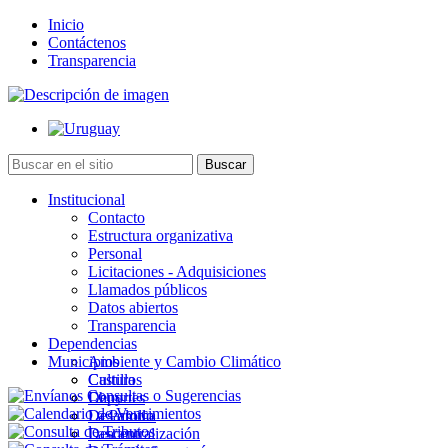
Inicio
Contáctenos
Transparencia
Institucional
Contacto
Estructura organizativa
Personal
Licitaciones - Adquisiciones
Llamados públicos
Datos abiertos
Transparencia
Dependencias
Municipios
Ambiente y Cambio Climático
Cultura
Castillos
Deportes
Chuy
Desarrollo
La Paloma
Descentralización
Lascano