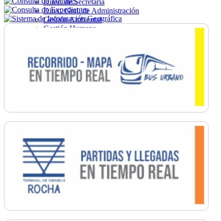
Direc. de Secretaría
Direc. Gral. de Administración
Gestión Ambiental
Gestión Humana
Hacienda
Obras
Ordenamiento
Promoción Social
Salud
Secretaría General
Tránsito
Turismo