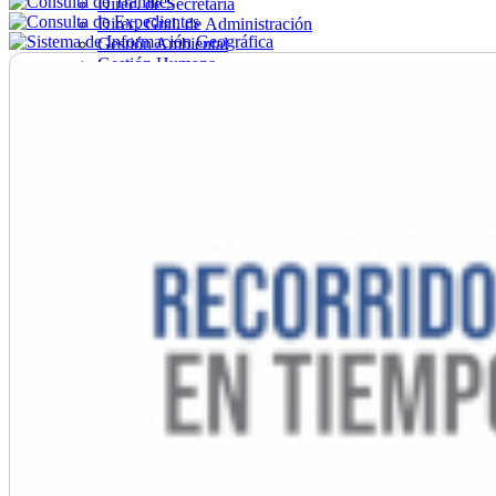
Direc. de Secretaría
Direc. Gral. de Administración
Gestión Ambiental
Gestión Humana
Hacienda
Obras
Ordenamiento
Promoción Social
Salud
Secretaría General
Tránsito
Turismo