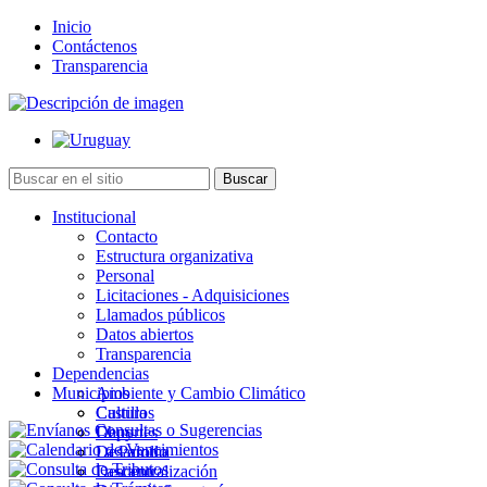
Inicio
Contáctenos
Transparencia
Institucional
Contacto
Estructura organizativa
Personal
Licitaciones - Adquisiciones
Llamados públicos
Datos abiertos
Transparencia
Dependencias
Municipios
Ambiente y Cambio Climático
Cultura
Castillos
Deportes
Chuy
Desarrollo
La Paloma
Descentralización
Lascano