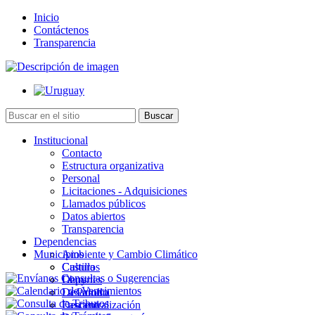
Inicio
Contáctenos
Transparencia
Institucional
Contacto
Estructura organizativa
Personal
Licitaciones - Adquisiciones
Llamados públicos
Datos abiertos
Transparencia
Dependencias
Municipios
Ambiente y Cambio Climático
Cultura
Castillos
Deportes
Chuy
Desarrollo
La Paloma
Descentralización
Lascano