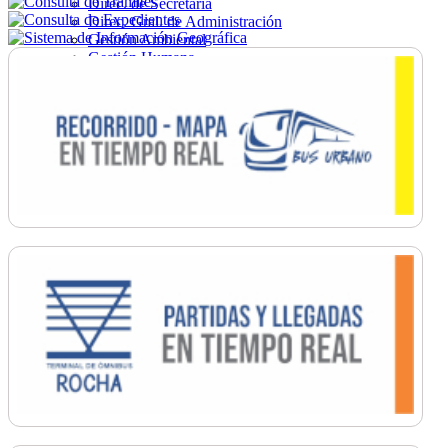
Direc. de Secretaría
Direc. Gral. de Administración
Gestión Ambiental
Gestión Humana
Hacienda
Obras
Ordenamiento
Promoción Social
Salud
Secretaría General
Tránsito
Turismo