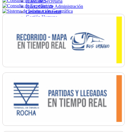
Direc. de Secretaría
Direc. Gral. de Administración
Gestión Ambiental
Gestión Humana
Hacienda
Obras
Ordenamiento
Promoción Social
Salud
Secretaría General
Tránsito
Turismo