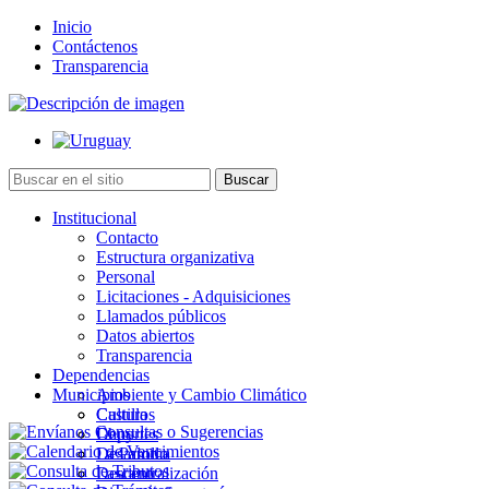
Inicio
Contáctenos
Transparencia
Institucional
Contacto
Estructura organizativa
Personal
Licitaciones - Adquisiciones
Llamados públicos
Datos abiertos
Transparencia
Dependencias
Municipios
Ambiente y Cambio Climático
Cultura
Castillos
Deportes
Chuy
Desarrollo
La Paloma
Descentralización
Lascano